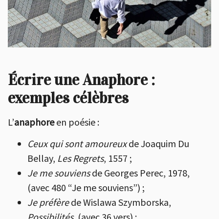
Écrire une Anaphore :
exemples célèbres
L’
anaphore
en poésie :
Ceux qui sont amoureux
de Joaquim Du
Bellay,
Les Regrets
, 1557 ;
Je me souviens
de Georges Perec, 1978,
(avec 480 “Je me souviens”) ;
Je préfère
de Wislawa Szymborska,
Possibilités
, (avec 36 vers) ;