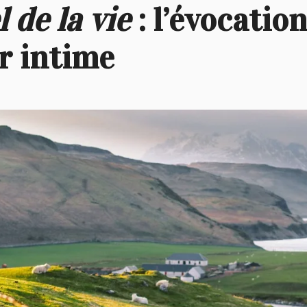
l de la vie
: l’évocatio
r intime