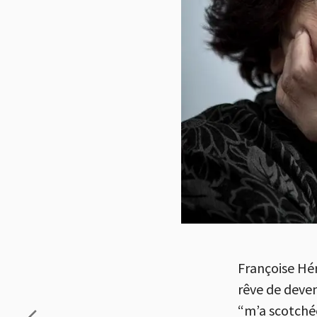
Françoise Hér
rêve de deven
“m’a scotché