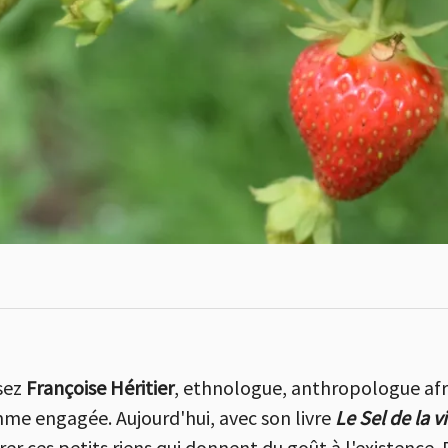
sez
Françoise Héritier
, ethnologue, anthropologue afr
me engagée. Aujourd'hui, avec son livre
Le Sel de la vi
brer ces petits riens qui donnent du goût à l'existence.