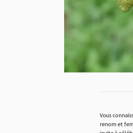
Vous connais
renom et fem
invite à célé