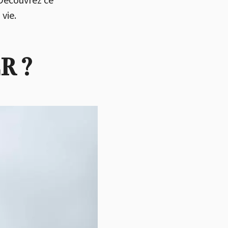
vie.
R ?