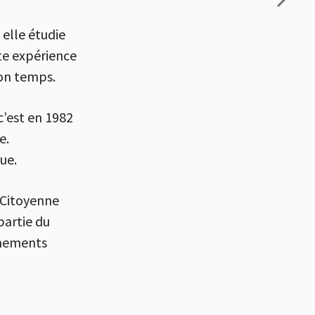
 elle étudie
tte expérience
son temps.
c’est en 1982
e.
ue.
 Citoyenne
partie du
onnements