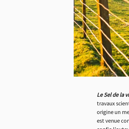
Le Sel de la v
travaux scien
origine un me
est venue co