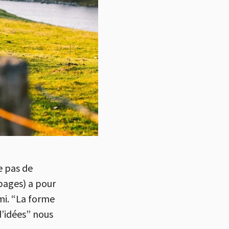
e pas de
 pages) a pour
mi. “La forme
’idées” nous